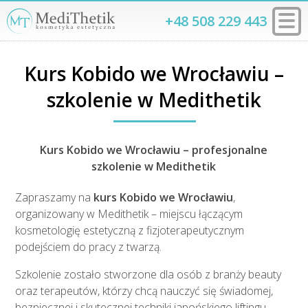
+48 508 229 443
Kurs Kobido we Wrocławiu –
szkolenie w Medithetik
Kurs Kobido we Wrocławiu – profesjonalne
szkolenie w Medithetik
Zapraszamy na
kurs Kobido we Wrocławiu
,
organizowany w Medithetik – miejscu łączącym
kosmetologię estetyczną z fizjoterapeutycznym
podejściem do pracy z twarzą.
Szkolenie zostało stworzone dla osób z branży beauty
oraz terapeutów, którzy chcą nauczyć się świadomej,
bezpiecznej i skutecznej techniki japońskiego liftingu