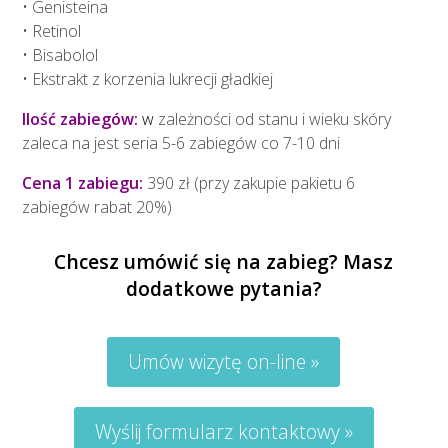
• Genisteina
• Retinol
• Bisabolol
• Ekstrakt z korzenia lukrecji gładkiej
Ilość zabiegów:
w
zależności od stanu i wieku skóry
zaleca na jest seria 5-6 zabiegów co 7-10 dni
Cena 1 zabiegu:
390 zł (przy zakupie pakietu 6
zabiegów rabat 20%)
Chcesz umówić się na zabieg? Masz
dodatkowe pytania?
Umów wizytę on-line »
Wyślij formularz kontaktowy »