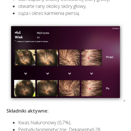
otwarte rany okolicy skóry głowy,
ciąża i okres karmienia piersią.
Składniki aktywne:
Kwas hialuronowy (0,7%),
Peptydy biomimetyczne: Dekapeptyd-28,