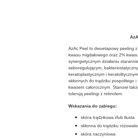
AzA
AzAc Peel to dwuetapowy peeling 
kwasu migdałowego oraz 2% kwasu 
synergistycznym działaniu staranni
seboregulującym, bakteriostatyczn
keratoplastycznym i keratolityczn
skłonnych do trądziku pospolitego 
kwasem całorocznym. Stanowi także 
tolerują peelingi z retinolem.
Wskazania do zabiegu:
skóra trądzikowa i/lub tłusta
skłonna do trądziku różowat
skóra naczyniowa