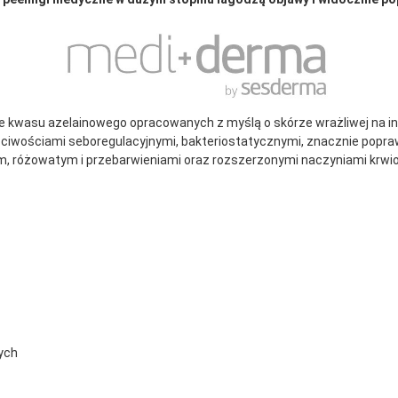
zie kwasu azelainowego opracowanych z myślą o skórze wrażliwej na i
ciwościami seboregulacyjnymi, bakteriostatycznymi, znacznie poprawi
tym, różowatym i przebarwieniami oraz rozszerzonymi naczyniami krwi
ych