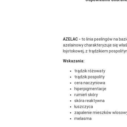
AZELAC -
to linia peelingów na ba
azelainowy charakteryzuje się właś
łojotokowej, z trądzikiem pospoli
Wskazania:
trądzik różowaty
trądzik pospolity
cera naczyniowa
hiperpigmentacje
rumień skóry
skóra reaktywna
łuszczyca
zapalenie mieszków wlosow
melasma