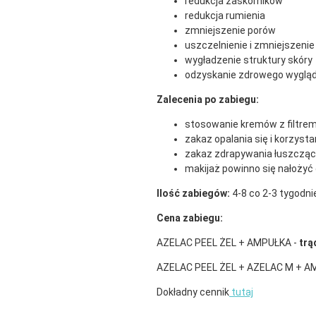
redukcja zaskórników
redukcja rumienia
zmniejszenie porów
uszczelnienie i zmniejszeni
wygładzenie struktury skóry
odzyskanie zdrowego wygląd
Zalecenia po zabiegu:
stosowanie kremów z filtre
zakaz opalania się i korzysta
zakaz zdrapywania łuszcząc
makijaż powinno się nałożyć d
Ilość zabiegów:
4-8 co 2-3 tygodni
Cena zabiegu:
AZELAC PEEL ŻEL + AMPUŁKA -
trą
AZELAC PEEL ŻEL + AZELAC M + A
Dokładny cennik
tutaj