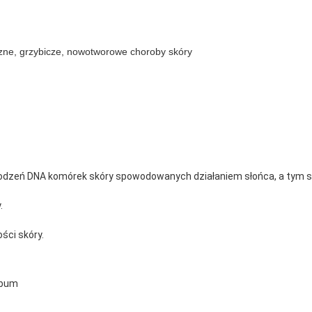
czne, grzybicze, nowotworowe choroby skóry
kodzeń DNA komórek skóry spowodowanych działaniem słońca, a tym
.
ści skóry.
ebum