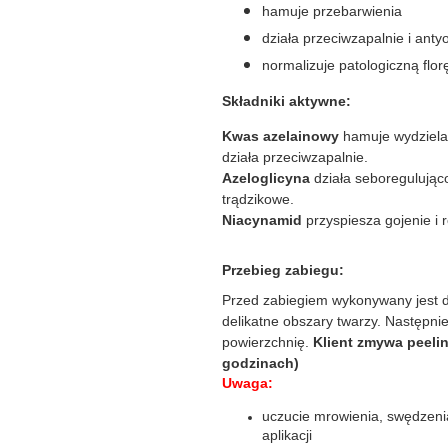
hamuje przebarwienia
działa przeciwzapalnie i anty
normalizuje patologiczną flor
Składniki aktywne:
Kwas azelainowy
hamuje wydziela
działa przeciwzapalnie.
Azeloglicyna
działa seboregulując
trądzikowe.
Niacynamid
przyspiesza gojenie i 
Przebieg zabiegu:
Przed zabiegiem wykonywany jest de
delikatne obszary twarzy. Następni
powierzchnię.
Klient zmywa peeli
godzinach)
Uwaga:
uczucie mrowienia, swędzenia
aplikacji