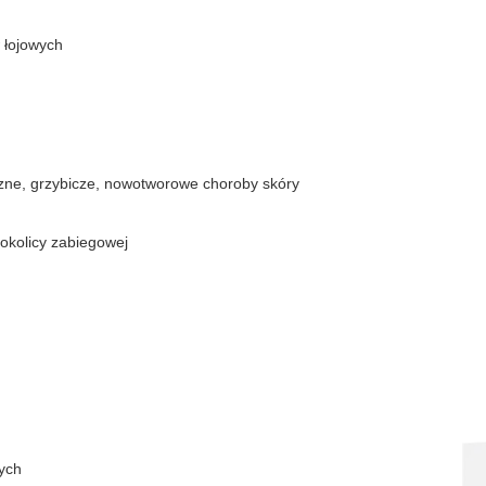
 łojowych
czne, grzybicze, nowotworowe choroby skóry
 okolicy zabiegowej
wych