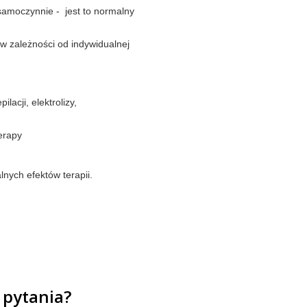
 samoczynnie - jest to normalny
i w zależności od indywidualnej
acji, elektrolizy,
erapy
nych efektów terapii.
 pytania?