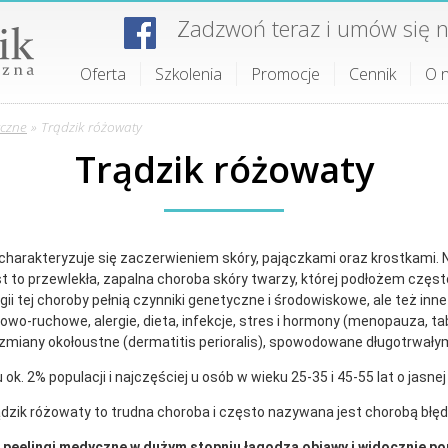
Zadzwoń teraz i umów się n
Oferta
Szkolenia
Promocje
Cennik
O 
yczne
»
Trądzik różowaty
Trądzik różowaty
charakteryzuje się zaczerwieniem skóry, pajączkami oraz krostkami. 
t to przewlekła, zapalna choroba skóry twarzy, której podłożem często
gii tej choroby pełnią czynniki genetyczne i środowiskowe, ale też inn
wo-ruchowe, alergie, dieta, infekcje, stres i hormony (menopauza, ta
 zmiany okołoustne (dermatitis perioralis), spowodowane długotrwa
. 2% populacji i najczęściej u osób w wieku 25-35 i 45-55 lat o jasnej ka
dzik różowaty to trudna choroba i często nazywana jest chorobą błę
peelingi medyczne w dużym stopniu łagodzą objawy i widocznie pop