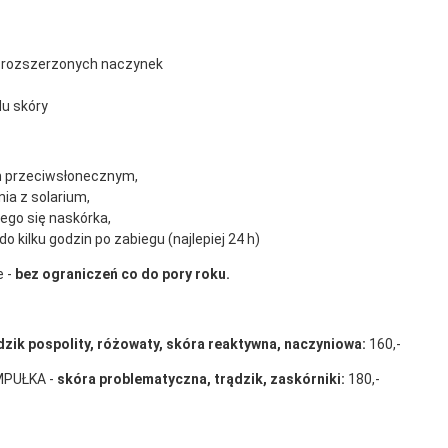
e rozszerzonych naczynek
u skóry
m przeciwsłonecznym,
nia z solarium,
ego się naskórka,
o kilku godzin po zabiegu (najlepiej 24 h)
e -
bez ograniczeń co do pory roku.
dzik pospolity, różowaty, skóra reaktywna, naczyniowa:
160,-
MPUŁKA -
skóra problematyczna, trądzik, zaskórniki:
180,-