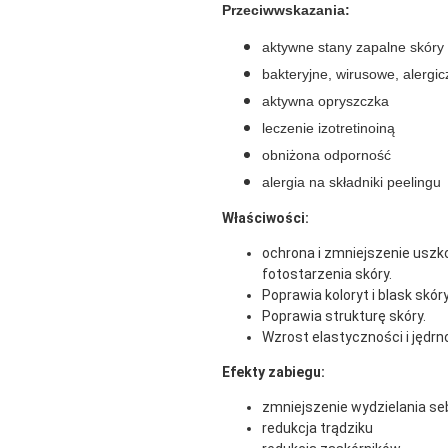
Przeciwwskazania:
aktywne stany zapalne skóry
bakteryjne, wirusowe, alergi
aktywna opryszczka
leczenie izotretinoiną
obniżona odporność
alergia na składniki peelingu
Właściwości:
ochrona i zmniejszenie usz
fotostarzenia skóry.
Poprawia koloryt i blask skóry
Poprawia strukturę skóry.
Wzrost elastyczności i jędrno
Efekty zabiegu:
zmniejszenie wydzielania s
redukcja trądziku