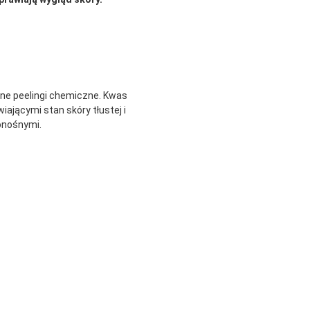
nne peelingi chemiczne. Kwas
ającymi stan skóry tłustej i
onośnymi.