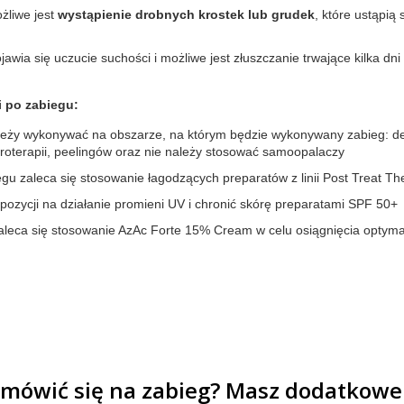
żliwe jest
wystąpienie drobnych krostek lub grudek
, które ustąpią
jawia się uczucie suchości i możliwe jest złuszczanie trwające kilka dn
 po zabiegu:
leży wykonywać na obszarze, na którym będzie wykonywany zabieg: depil
eroterapii, peelingów oraz nie należy stosować samoopalaczy
gu zaleca się stosowanie łagodzących preparatów z linii Post Treat Th
pozycji na działanie promieni UV i chronić skórę preparatami SPF 50+
aleca się stosowanie AzAc Forte 15% Cream w celu osiągnięcia optymal
mówić się na zabieg? Masz dodatkowe