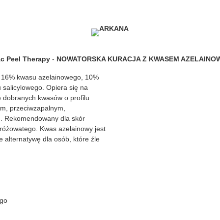
c Peel
Therapy
-
NOWATORSKA KURACJA Z KWASEM AZELAINO
z 16% kwasu azelainowego, 10%
salicylowego. Opiera się na
e dobranych kwasów o profilu
ym, przeciwzapalnym,
ym. Rekomendowany dla skór
i różowatego. Kwas azelainowy jest
alternatywę dla osób, które źle
ego