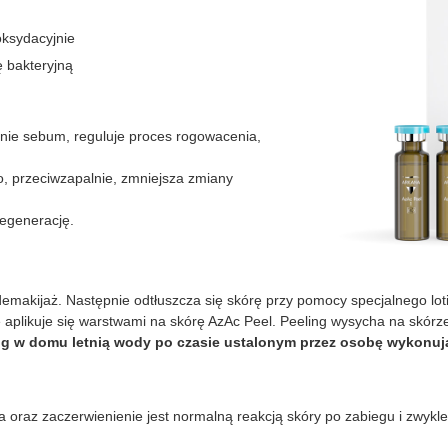
oksydacyjnie
ę bakteryjną
nie sebum, reguluje proces rogowacenia,
o, przeciwzapalnie, zmniejsza zmiany
regenerację.
makijaż. Następnie odtłuszcza się skórę przy pomocy specjalnego loti
e aplikuje się warstwami na skórę AzAc Peel. Peeling wysycha na skór
ng w domu letnią wody po czasie ustalonym przez osobę wykonują
 oraz zaczerwienienie jest normalną reakcją skóry po zabiegu i zwykl