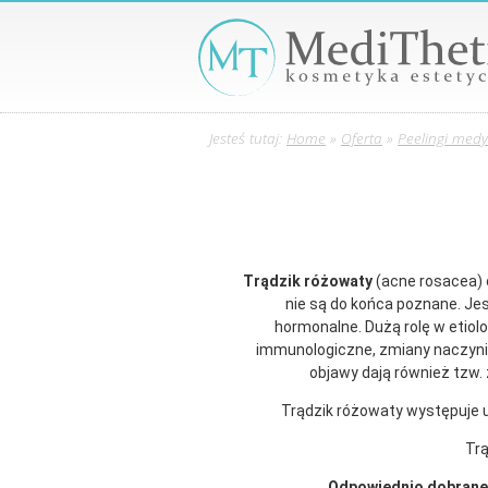
Jesteś tutaj:
Home
»
Oferta
»
Peelingi med
Trądzik różowaty
(acne rosacea) 
nie są do końca poznane. Jes
hormonalne. Dużą rolę w etiolo
immunologiczne, zmiany naczynio
objawy dają również tzw.
Trądzik różowaty występuje u ok
Trą
Odpowiednio dobrane 