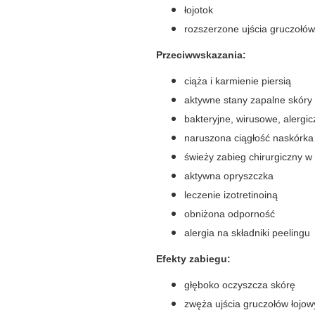
łojotok
rozszerzone ujścia gruczołów
Przeciwwskazania:
ciąża i karmienie piersią
aktywne stany zapalne skóry
bakteryjne, wirusowe, alergi
naruszona ciągłość naskórka
świeży zabieg chirurgiczny w
aktywna opryszczka
leczenie izotretinoiną
obniżona odporność
alergia na składniki peelingu
Efekty zabiegu:
głęboko oczyszcza skórę
zwęża ujścia gruczołów łojo