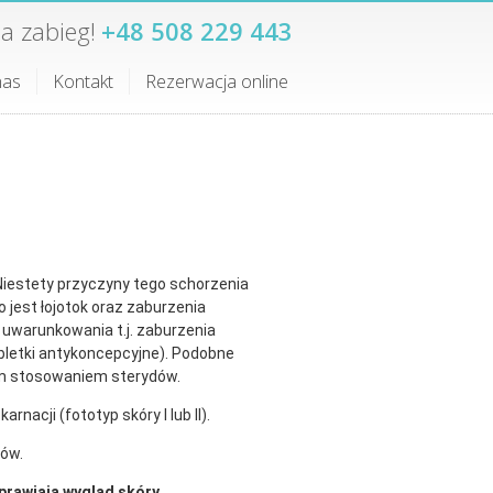
a zabieg!
+48 508 229 443
nas
Kontakt
Rezerwacja online
Niestety przyczyny tego schorzenia
 jest łojotok oraz zaburzenia
e uwarunkowania t.j. zaburzenia
bletki antykoncepcyjne). Podobne
łym stosowaniem sterydów.
rnacji (fototyp skóry I lub II).
dów.
rawiają wygląd skóry.